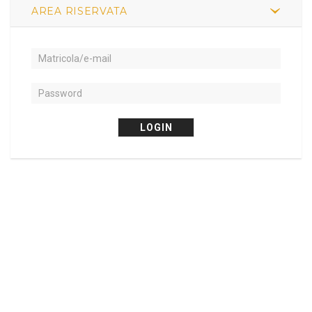
AREA RISERVATA
LOGIN
Copyright 2019 - by LDaRosa |
Informativa sul trattamento dei dati
personali
|
Vai a claretianum.org