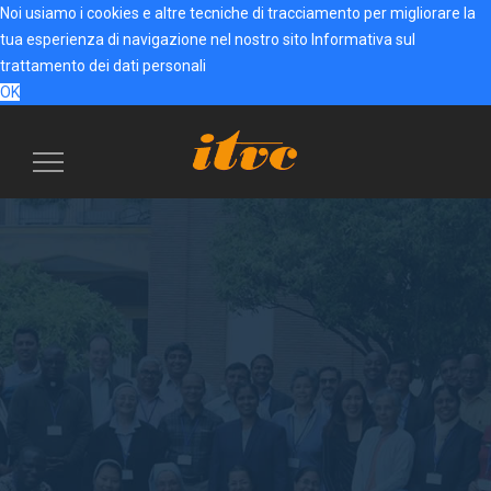
Noi usiamo i cookies e altre tecniche di tracciamento per migliorare la
tua esperienza di navigazione nel nostro sito
Informativa sul
trattamento dei dati personali
OK
Menu
navigazione