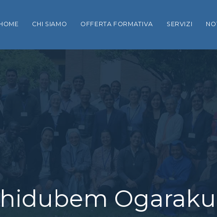
tua esperienza di navigazione nel nostro sito
Informativa sul trattamento 
HOME
CHI SIAMO
OFFERTA FORMATIVA
SERVIZI
NO
y Chidubem Ogaraku