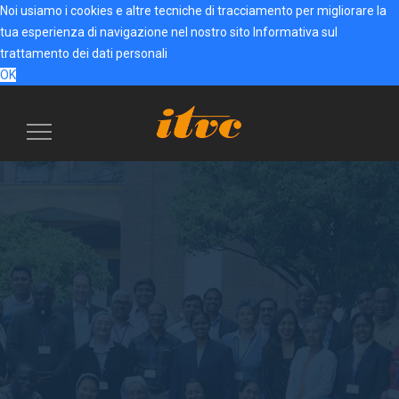
Noi usiamo i cookies e altre tecniche di tracciamento per migliorare la
tua esperienza di navigazione nel nostro sito
Informativa sul
trattamento dei dati personali
OK
Menu
navigazione