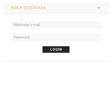
AREA RISERVATA
LOGIN
Copyright 2019 - by LDaRosa |
Informativa sul trattamento dei dati
personali
|
Vai a claretianum.org