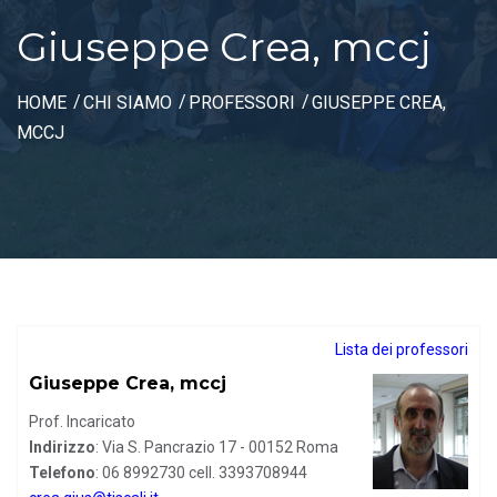
Giuseppe Crea, mccj
HOME
CHI SIAMO
PROFESSORI
GIUSEPPE CREA,
MCCJ
Lista dei professori
Giuseppe Crea, mccj
Prof. Incaricato
Indirizzo
: Via S. Pancrazio 17 - 00152 Roma
Telefono
: 06 8992730 cell. 3393708944