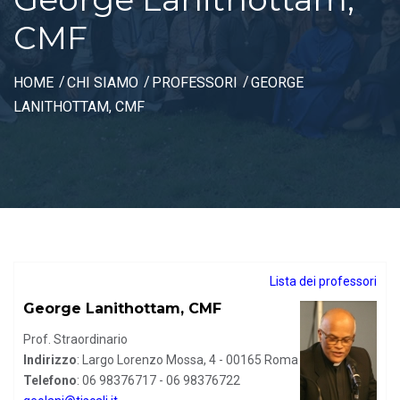
CMF
HOME
CHI SIAMO
PROFESSORI
GEORGE
LANITHOTTAM, CMF
Lista dei professori
George Lanithottam, CMF
Prof. Straordinario
Indirizzo
: Largo Lorenzo Mossa, 4 - 00165 Roma
Telefono
: 06 98376717 - 06 98376722