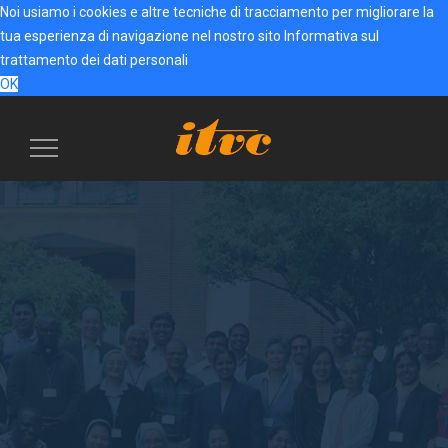
Noi usiamo i cookies e altre tecniche di tracciamento per migliorare la
tua esperienza di navigazione nel nostro sito
Informativa sul
trattamento dei dati personali
OK
Menu
navigazione