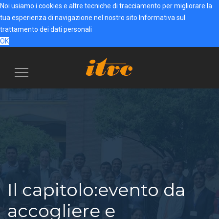
Noi usiamo i cookies e altre tecniche di tracciamento per migliorare la
tua esperienza di navigazione nel nostro sito
Informativa sul
trattamento dei dati personali
OK
Menu
navigazione
Il capitolo:evento da
accogliere e