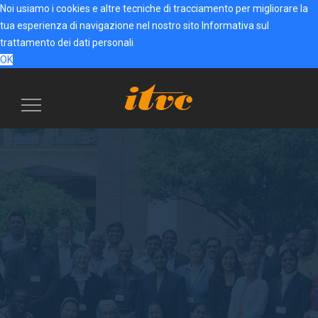
Noi usiamo i cookies e altre tecniche di tracciamento per migliorare la
tua esperienza di navigazione nel nostro sito
Informativa sul
trattamento dei dati personali
OK
Menu
navigazione