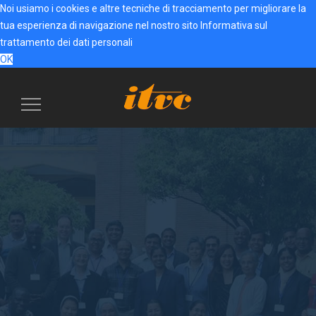
Noi usiamo i cookies e altre tecniche di tracciamento per migliorare la
tua esperienza di navigazione nel nostro sito
Informativa sul
trattamento dei dati personali
OK
Menu
navigazione