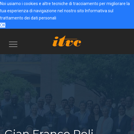
Noi usiamo i cookies e altre tecniche di tracciamento per migliorare la
tua esperienza di navigazione nel nostro sito
Informativa sul
trattamento dei dati personali
OK
Menu
navigazione
Gian Franco Poli,