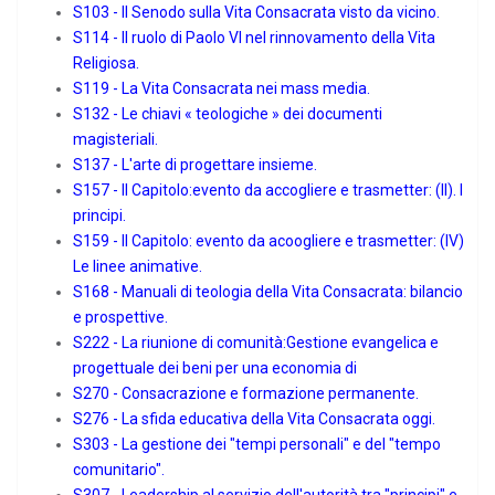
S103 - Il Senodo sulla Vita Consacrata visto da vicino.
S114 - Il ruolo di Paolo VI nel rinnovamento della Vita
Religiosa.
S119 - La Vita Consacrata nei mass media.
S132 - Le chiavi « teologiche » dei documenti
magisteriali.
S137 - L′arte di progettare insieme.
S157 - Il Capitolo:evento da accogliere e trasmetter: (II). I
principi.
S159 - Il Capitolo: evento da acoogliere e trasmetter: (IV)
Le linee animative.
S168 - Manuali di teologia della Vita Consacrata: bilancio
e prospettive.
S222 - La riunione di comunità:Gestione evangelica e
progettuale dei beni per una economia di
S270 - Consacrazione e formazione permanente.
S276 - La sfida educativa della Vita Consacrata oggi.
S303 - La gestione dei "tempi personali" e del "tempo
comunitario".
S307 - Leadership al servizio dell′autorità tra "principi" e